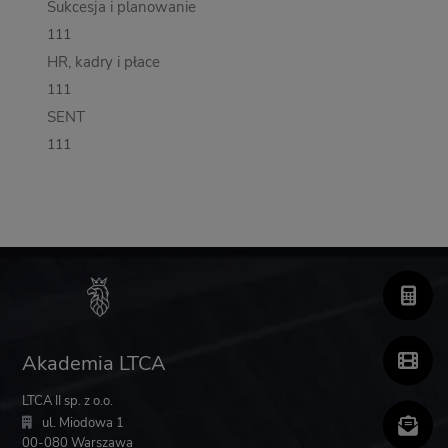
Sukcesja i planowanie
111
HR, kadry i płace
111
SENT
111
Akademia LTCA
LTCA II sp. z o.o.
ul. Miodowa 1
00-080 Warszawa