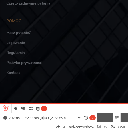
Często zadawane pytania
POMOC
Masz pytanie?
Logowanie
Regulamin
Polityka prywatności
Kontakt
1
Akademia LTCA © Wszystkie prawa zastrzeżone.
202ms
2
GET api/carts/show
9.x
33MB