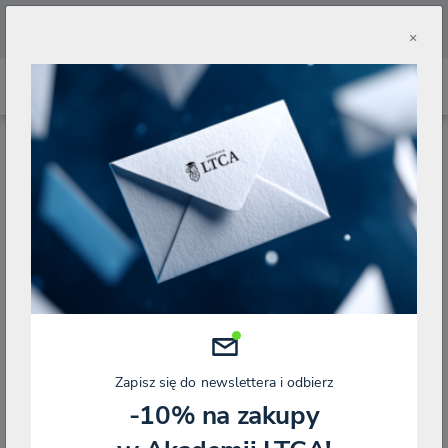
🔥
Pobierz aplikację Akademii LTCA 🔥
×
STRONA GŁÓWNA
BLOG
KALENDARZ PODATKOWY
Zmień widok:
Pokazuje 1-10 z 40
KALENDARZ PODATKOWY
Zapisz się do newslettera i odbierz
-10% na zakupy