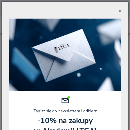
🔥
Pobierz aplikację Akademii LTCA 🔥
×
STRONA GŁÓWNA
BLOG
KONTROLE I POSTĘPOWANIA
Zmień widok:
Pokazuje 1-10 z 141
KONTROLE I POSTĘPOWANIA
Zapisz się do newslettera i odbierz
-10% na zakupy