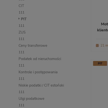
CIT
111
PIT
Mot
111
klien
ZUS
111
Ceny transferowe
21 m
111
Podatek od nieruchomości
PIT
111
Kontrole i postępowania
111
Niskie podatki / CIT estoński
111
Ulgi podatkowe
111