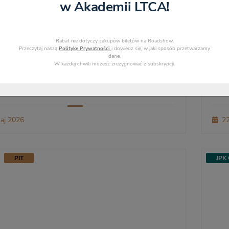
w Akademii LTCA!
Rabat nie dotyczy zakupów biletów na Roadshow.
Przeczytaj naszą
Politykę Prywatności
i dowiedz się, w jaki sposób przetwarzamy
Maria Krzywińska
dane.
W każdej chwili możesz zrezygnować z subskrypcji.
Darowizna przedsiębiorstwa bez PIT
Wy
aj 2026
22
PIT
JPK 