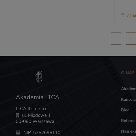
7 ma
‹
1
O NAS
Akadem
Akademia LTCA
Kancela
LTCA II sp. z o.o.
Blog
ul. Miodowa 1
Referen
00-080 Warszawa
Nasi eks
NIP: 5252696110