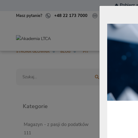
🔥
Pobierz a
Masz pytanie?
+48 22 173 7000
kontakt@akademialt
STRONA GŁÓWNA
BLOG
PIT
Zmień w
Kategorie
PIT
Magazyn - z pasji do podatków
111