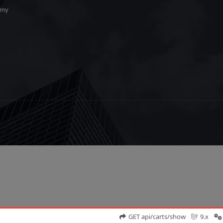
amy
GET api/carts/show
9.x