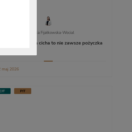
Agnieszka Fijałkowska-Wocial
rok NSA. Spółka cicha to nie zawsze pożyczka
 maj 2026
CIT
PIT