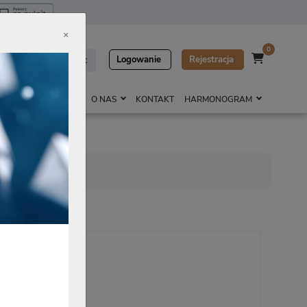
×
0
towy
Pomoc
Logowanie
Rejestracja
ONAMENTY
SKLEP
O NAS
KONTAKT
HARMONOGRAM