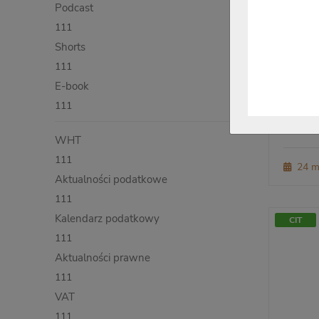
Podcast
111
Shorts
111
E-book
111
WHT
111
24 m
Aktualności podatkowe
111
Kalendarz podatkowy
CIT
111
Aktualności prawne
111
VAT
111