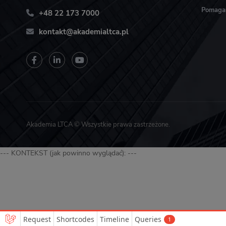
Pomag
+48 22 173 7000
kontakt@akademialtca.pl
Akademia LTCA © Wszystkie prawa zastrzeżone.
--- KONTEKST (jak powinno wyglądać): ---
Request
Shortcodes
Timeline
Queries
1