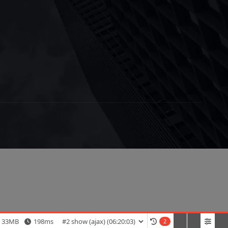
33MB
198ms
2