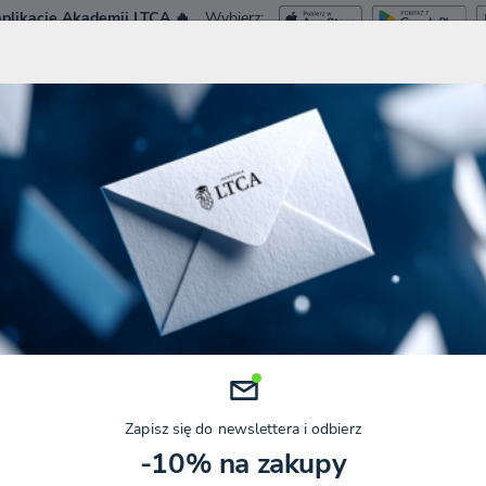
plikację Akademii LTCA 🔥
Wybierz:
ca.pl
Roadshow LTCA 2026
Dostęp Tes
SZKOLENIA I WEBINARY
KURSY
SZKOLENIA ZAMKNIĘTE
BLOG
AB
idok:
Pokazuje 1-10 z 508
PIT
Zapisz się do newslettera i odbierz
-10% na zakupy