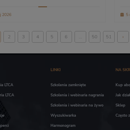
j 2026
5 
2
3
4
5
6
...
50
51
›
LINKI
NA SK
ia LTCA
Szkolenia zamknięte
Kup ab
ria LTCA
Szkolenia i webinaria nagrania
Jak dzi
Szkolenia i webinaria na żywo
Sklep
cje
Wyszukiwarka
Często 
perci
Harmonogram