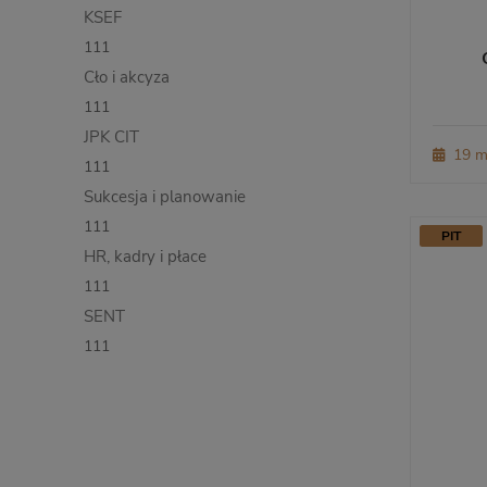
KSEF
111
Cło i akcyza
111
JPK CIT
19 m
111
Sukcesja i planowanie
111
PIT
HR, kadry i płace
111
SENT
111