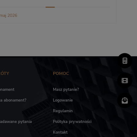
maj 2026
RÓTY
POMOC
onament
Masz pytanie?
ała abonament?
Logowanie
Regulamin
zadawane pytania
Polityka prywatności
Kontakt